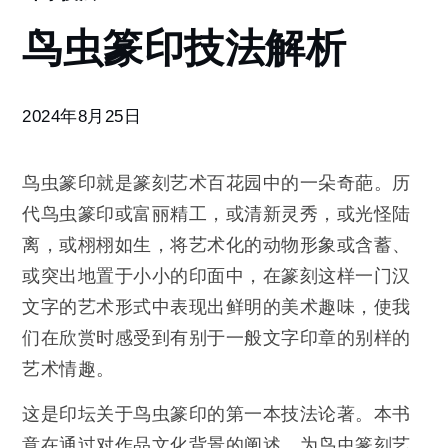
鸟
鸟虫篆印技法解析
虫
篆
印
技
2024年8月25日
法
解
鸟虫篆印就是篆刻艺术百花园中的一朵奇葩。历
析
代鸟虫篆印或富丽精工，或清新灵秀，或光怪陆
离，或栩栩如生，将艺术化的动物形象或含蓄、
或突出地置于小小的印面中，在篆刻这样一门汉
文字的艺术形式中表现出鲜明的美术趣味，使我
们在欣赏时感受到有别于一般文字印章的别样的
艺术情趣。
这是印坛关于鸟虫篆印的第一本技法论著。本书
意在通过对作品文化背景的阐述，为鸟虫篆刻艺