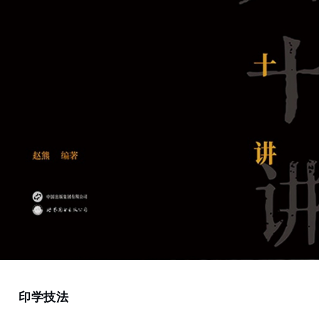
Home
印学技法
篆