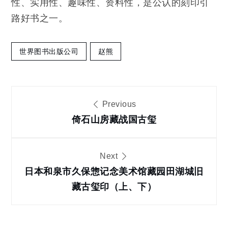
性、实用性、趣味性、资料性，是公认的刻印引
路好书之一。
世界图书出版公司
赵熊
文
Previous
章
倚石山房藏战国古玺
导
Next
日本和泉市久保惣记念美术馆藏园田湖城旧
航
藏古玺印（上、下）