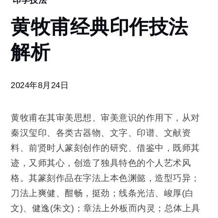
印学技法
黄
黄牧甫经典印作技法
牧
甫
解析
经
典
印
作
2024年8月24日
技
法
解
黄牧甫在其审美思想、审美意识的作用下，从对
析
秦汉玺印、各类古器物、文字、印谱、文献资
料、前贤时人篆刻创作的研究、借鉴中，既师其
迹，又师其心，创造了独具特色的个人艺术风
格。其篆刻作品在字法上本色渊懿，造型巧异；
刀法上爽健、酣畅，挺劲；线条光洁、峻厚(白
文)、健逸(朱文)；章法上外板而内灵；总体上具