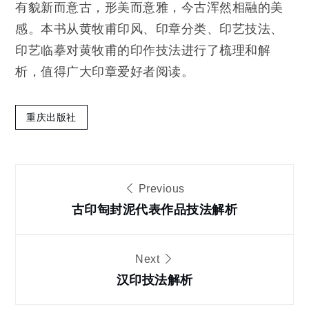
有貌新而意古，形美而意雅，今古浑然相融的美
感。本书从黄牧甫印风、印章分类、印艺技法、
印艺临摹对黄牧甫的印作技法进行了梳理和解
析，值得广大印章爱好者阅读。
重庆出版社
文
Previous
章
古印匋封泥代表作品技法解析
导
Next
汉印技法解析
航