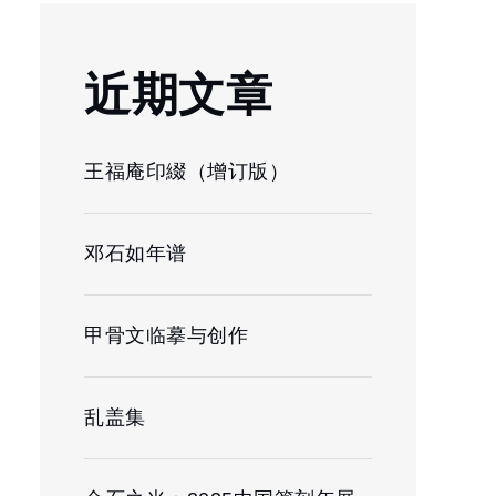
近期文章
王福庵印綴（增订版）
邓石如年谱
甲骨文临摹与创作
乱盖集