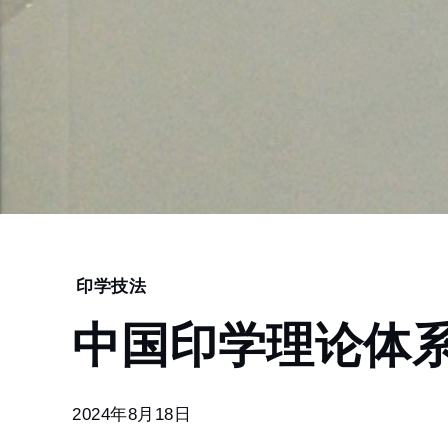
Home
印学技法
中
中国印学理论体
国
印
学
理
2024年8月18日
论