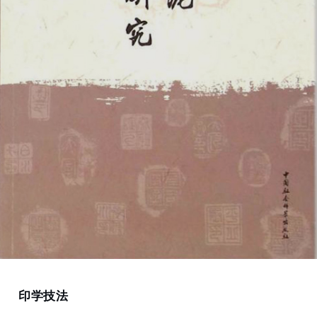
Home
印学技法
秦