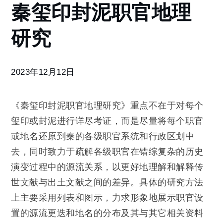
秦玺印封泥职官地理
玺
印
研究
封
泥
职
官
2023年12月12日
地
理
研
《秦玺印封泥职官地理研究》重点不在于对每个
究
玺印或封泥进行详尽考证，而是尽量将每个职官
或地名还原到秦的各级职官系统和行政区划中
去，同时致力于疏解各级职官在错综复杂的历史
演变过程中的源流关系，以更好地理解和解释传
世文献与出土文献之间的差异。具体的研究方法
上主要采用列表和图示，力求形象地展示职官设
置的源流更迭和地名的分布及其与其它相关资料