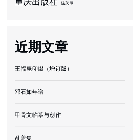
重庆出版社
陈茗屋
近期文章
王福庵印綴（增订版）
邓石如年谱
甲骨文临摹与创作
乱盖集