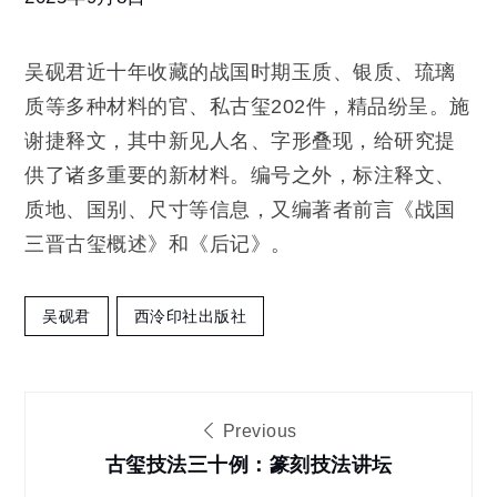
战
国
吴砚君近十年收藏的战国时期玉质、银质、琉璃
古
玺
质等多种材料的官、私古玺202件，精品纷呈。施
谢捷释文，其中新见人名、字形叠现，给研究提
供了诸多重要的新材料。编号之外，标注释文、
质地、国别、尺寸等信息，又编著者前言《战国
三晋古玺概述》和《后记》。
吴砚君
西泠印社出版社
文
Previous
章
古玺技法三十例：篆刻技法讲坛