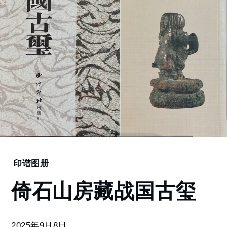
Home
印谱图册
倚
倚石山房藏战国古玺
石
山
房
藏
2025年9月8日