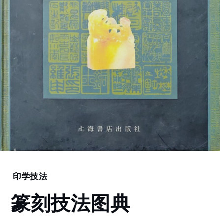
Home
印学技法
篆
篆刻技法图典
刻
技