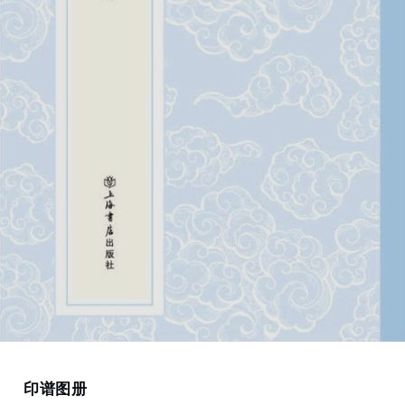
Home
印谱图册