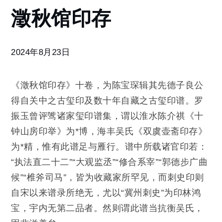
澂
澂秋馆印存
秋
馆
印
存
2024年8月23日
《澂秋馆印存》十卷，为陈宝琛辑其先德子良公
得自关中之古玺印及数十年自藏之古玺印谱。罗
振玉曾评骘诸家玺印谱集，谓以淮水陈介祺《十
钟山房印举》为*博，海丰吴氏《双虞壶斋印存》
为*精，惟有此谱足与雁行。谱中所载诸官印若：
“执法直二十二”“大观监丞”“修合系宰”“郭德步广曲
候”“椎斧司马”，皆为收藏家所罕见，而刺史印则
自宋以来谱录所绝无，尤以“冀州刺史”为印林鸿
宝，宇内无第二品者。然则谓此谱当抗衡吴氏，