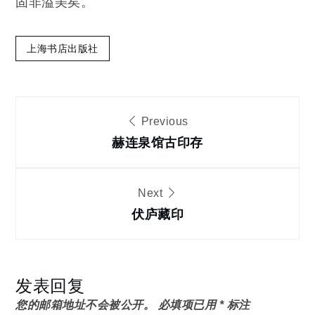
固非溢美矣。
上海书店出版社
文
Previous
章
赫连泉馆古印存
导
Next
伏庐藏印
航
发表回复
您的邮箱地址不会被公开。
必填项已用
*
标注