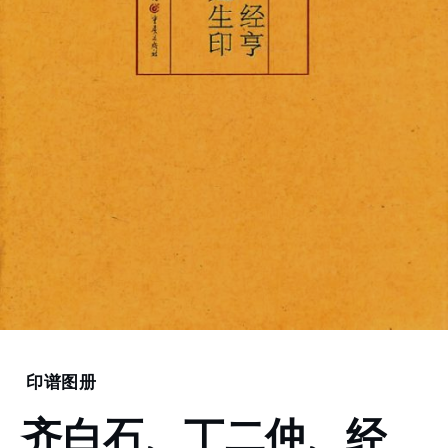
Home
印谱图册
齐白
齐白石、丁二仲、经
石、