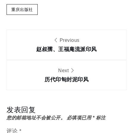
重庆出版社
文
Previous
章
赵叔孺、王福庵流派印风
导
Next
历代印匋封泥印风
航
发表回复
您的邮箱地址不会被公开。
必填项已用
*
标注
评论
*