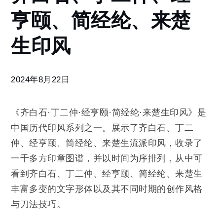
丁二
亨颐、简经纶、来楚
仲、
经亨
颐、
生印风
简经
纶、
来楚
2024年8月22日
生印
风
《齐白石·丁二仲·经亨颐·简经纶·来楚生印风》是
中国历代印风系列之一。展示了齐白石、丁二
仲、经亨颐、简经纶、来楚生流派印风，收录了
一千多方印章图谱，并以时间为序排列，从中可
看到齐白石、丁二仲、经亨颐、简经纶、来楚生
丰富多变的文字形体以及其不同时期的创作风格
与刀法技巧。