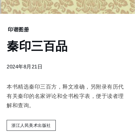
Home
印谱图册
秦
秦印三百品
印
三
百
品
2024年8月21日
本书精选秦印三百方，释文准确，另附录有历代
有关秦印的名家评论和全书检字表，便于读者理
解和查询。
浙江人民美术出版社