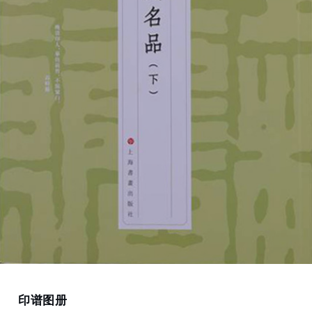
Home
印谱图册