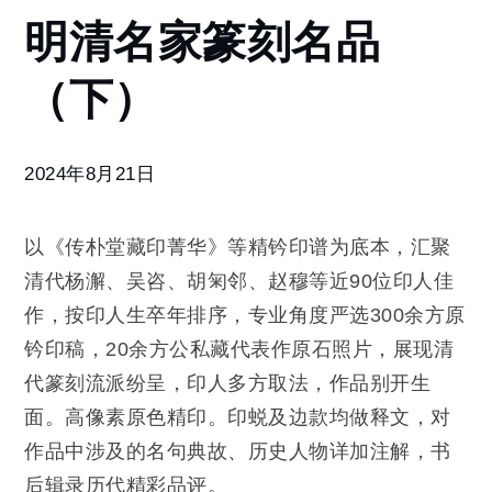
明清名
明清名家篆刻名品
家篆刻
名品
（下）
（下）
2024年8月21日
以《传朴堂藏印菁华》等精钤印谱为底本，汇聚
清代杨澥、吴咨、胡匊邻、赵穆等近90位印人佳
作，按印人生卒年排序，专业角度严选300余方原
钤印稿，20余方公私藏代表作原石照片，展现清
代篆刻流派纷呈，印人多方取法，作品别开生
面。高像素原色精印。印蜕及边款均做释文，对
作品中涉及的名句典故、历史人物详加注解，书
后辑录历代精彩品评。