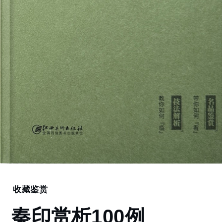
Home
收藏鉴赏
秦
秦印赏析100例
印