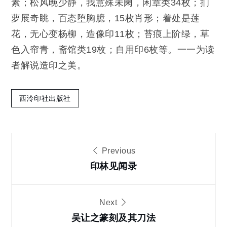
素；松风晚少静，我意殊未阑，闲章类34枚；扪
萝展奇眺，百态堕胸臆，15枚肖形；着处是莲
花，无心变杨柳，造像印11枚；苔痕上阶绿，草
色入帘青，斋馆类19枚；自用印6枚等。一一为读
者解说造印之美。
西泠印社出版社
文
Previous
章
印林见闻录
导
Next
吴让之篆刻及其刀法