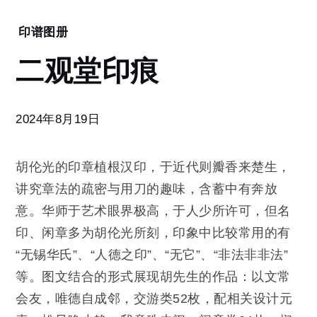
Home
印谱图册
二
二观堂印痕
观
堂
印
痕
2024年8月19日
胡伦光的印章植根汉印，于近代则瓣香来楚生，
讲究章法的疏密与用刀的趣味，含蓄中有奔放
意。华师于艺术眼界极高，于人少所许可，但名
印、闲章多为胡伦光所刻，印象中比较常用的有
“无锡华氏”、“人德之印”、“无它”、“非法非非法”
等。图文结合的形式展现胡先生的作品：以文常
会友，唯德自成邻，交游类52枚，配相关设计元