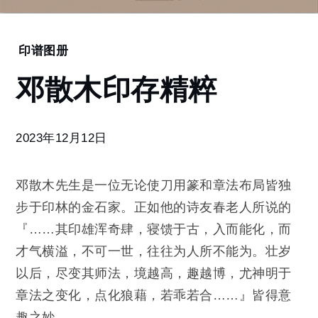
Home
印谱图册
邓
邓散木印存精粹
散
木
印
存
2023年12月12日
精
粹
邓散木先生是一位无论使刀用篆和章法布局皆独
步于印林的金石家。正如他的诗友春老人所说的
『……其印雄浑奇肆，寝馈于古，入而能化，而
才气横溢，不可一世，往往为人所不能为。壮岁
以后，尽变其师法，境越高，趣越博，尤神明于
章法之变化，点化狼藉，若乖若合……』皆得意
趣之妙。