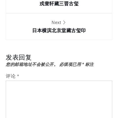
章
戎壹轩藏三晋古玺
导
Next
日本横滨北京堂藏古玺印
航
发表回复
您的邮箱地址不会被公开。
必填项已用
*
标注
评论
*