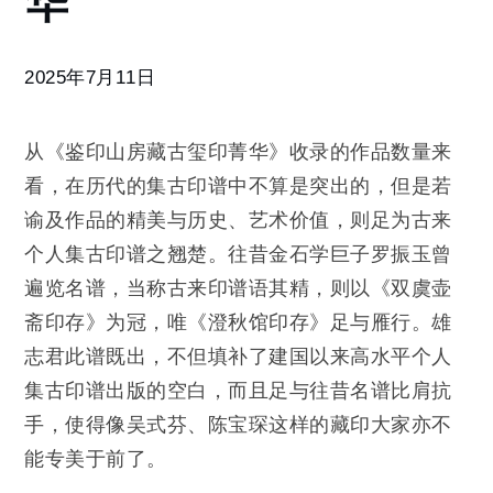
华
藏
古
玺
2025年7月11日
印
菁
华
从《鉴印山房藏古玺印菁华》收录的作品数量来
看，在历代的集古印谱中不算是突出的，但是若
谕及作品的精美与历史、艺术价值，则足为古来
个人集古印谱之翘楚。往昔金石学巨子罗振玉曾
遍览名谱，当称古来印谱语其精，则以《双虞壶
斋印存》为冠，唯《澄秋馆印存》足与雁行。雄
志君此谱既出，不但填补了建国以来高水平个人
集古印谱出版的空白，而且足与往昔名谱比肩抗
手，使得像吴式芬、陈宝琛这样的藏印大家亦不
能专美于前了。