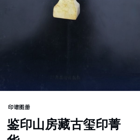
Home
印谱图册
鉴
鉴印山房藏古玺印菁
印
山
房