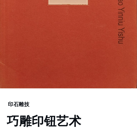
Home
印石雕技
巧
巧雕印钮艺术
雕
印
钮