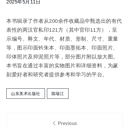
集
2025年5月11日
萃
本书辑录了作者从200余件收藏品中甄选出的有代
表性的两汉官私印121方（其中官印11方），呈
示编号、释文、年代、材质、形制、尺寸、重量
等，图示印面钤朱本、印面墨拓本、印面照片、
印体照片及抑泥照片等，部分图片附以放大图。
本书旨在通过丰富的实物图片和详细资料，为篆
刻爱好者和研究者提供参考和学习的平台。
山东美术出版社
陈瑞江
文
Previous