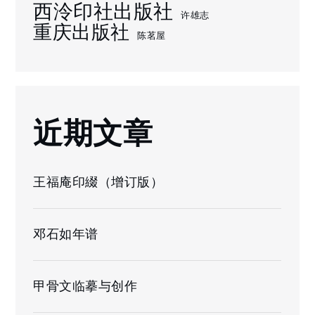
西泠印社出版社
许雄志
重庆出版社
陈茗屋
近期文章
王福庵印綴（增订版）
邓石如年谱
甲骨文临摹与创作