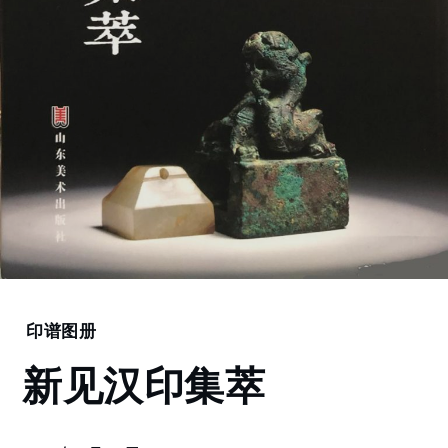
Home
印谱图册
新
新见汉印集萃
见
汉
印