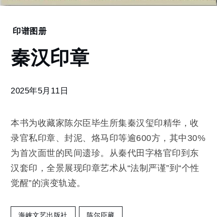
Home
印谱图册
秦
秦汉印章
汉
印
章
2025年5月11日
本书为收藏家陈尔臣毕生所集秦汉玺印精华，收
录官私印章、封泥、烙马印等逾600方，其中30%
为首次面世的民间遗珍。从秦代田字格官印到东
汉套印，全景展现印章艺术从“法制严谨”到“个性
觉醒”的演变轨迹。
海峡文艺出版社
陈尔臣藏