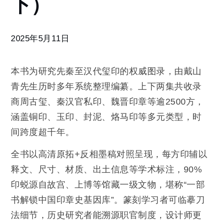
下）
2025年5月11日
本书为研究先秦至汉代玺印的权威图录，由戴山
青先生历时多年系统整理编纂。上下两集共收录
商周古玺、秦汉官私印、魏晋印章等逾2500方，
涵盖铜印、玉印、封泥、烙马印等多元类型，时
间跨度超千年。
全书以高清原拓+反相墨稿对照呈现，每方印辅以
释文、尺寸、材质、出土信息等学术标注，90%
印蜕源自故宫、上博等馆藏一级文物，堪称“一部
书解锁中国印章史基因库”。篆刻学习者可临摹刀
法细节，历史研究者能溯源职官制度，设计师更