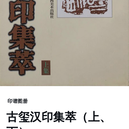
Home
印谱图册
古玺汉
古玺汉印集萃（上、
印集萃
（上、
下）