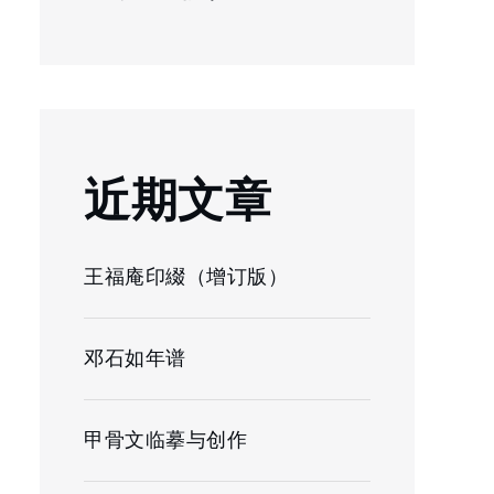
近期文章
王福庵印綴（增订版）
邓石如年谱
甲骨文临摹与创作