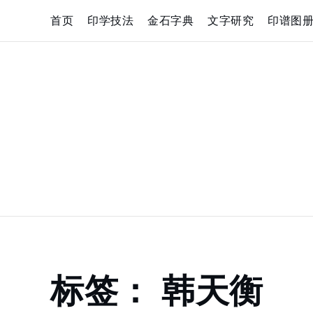
Skip
首页
印学技法
金石字典
文字研究
印谱图
to
content
Home
标签：
韩天衡
韩
天