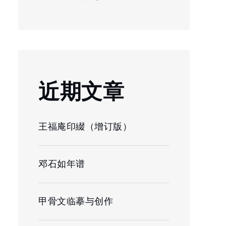
近期文章
王福庵印綴（增订版）
邓石如年谱
甲骨文临摹与创作