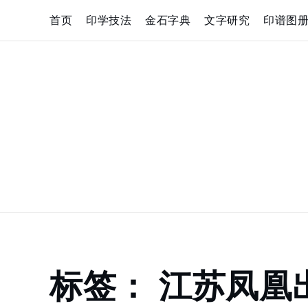
Skip
首页
印学技法
金石字典
文字研究
印谱图
to
content
Home
标签：
江苏凤凰
江
苏