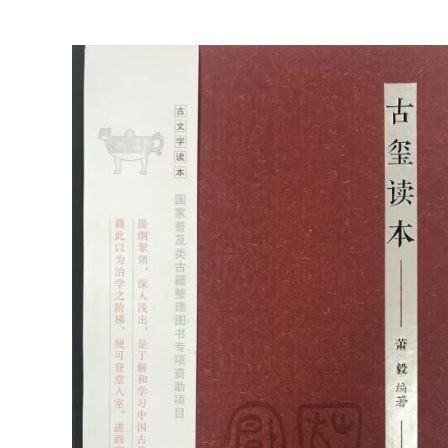
凤
凰
出
版
社