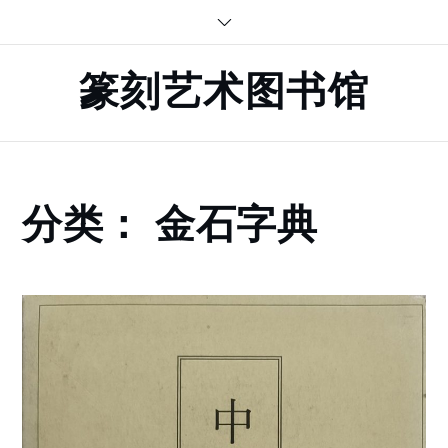
Skip
to
content
篆刻艺术图书馆
Home
分类：
金石字典
金
石
字
典